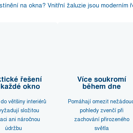
tínění na okna? Vnitřní žaluzie jsou moderním ře
tické řešení
Více soukromí
 každé okno
během dne
do většiny interiérů
Pomáhají omezit nežádouc
vyžadují složitou
pohledy zvenčí při
laci ani náročnou
zachování přirozeného
údržbu
světla