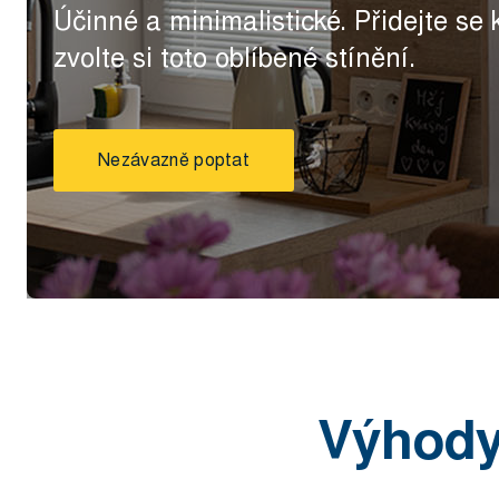
Účinné a minimalistické. Přidejte se
zvolte si toto oblíbené stínění.
Nezávazně poptat
Výhody 