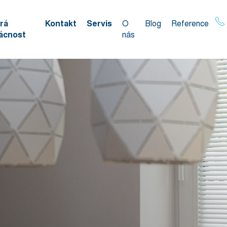
rá
Kontakt
Servis
O
Blog
Reference
ácnost
nás