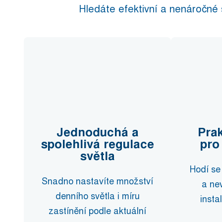
Hledáte efektivní a nenáročné s
Jednoduchá a
Prak
spolehlivá regulace
pro
světla
Hodí se 
Snadno nastavíte množství
a ne
denního světla i míru
insta
zastínění podle aktuální