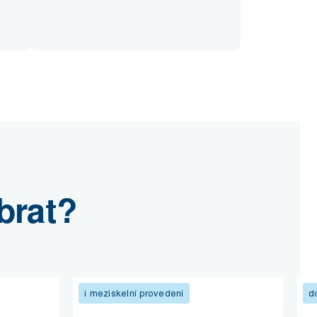
brat?
i meziskelní provedení
d