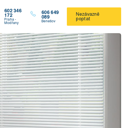
602 346
606 649
Nezávazně
172
089
poptat
Praha -
Benešov
Modřany