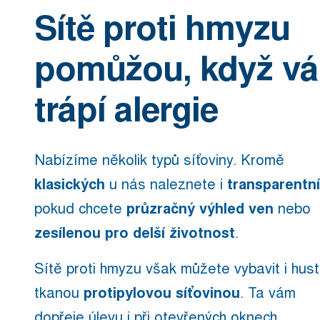
Sítě proti hmyzu
pomůžou, když vá
trápí alergie
Nabízíme několik typů síťoviny. Kromě
klasických
u nás naleznete i
transparentní
pokud chcete
průzračný výhled ven
nebo
zesílenou pro delší životnost
.
Sítě proti hmyzu však můžete vybavit i hus
tkanou
protipylovou síťovinou
. Ta vám
dopřeje úlevu i při otevřených oknech.