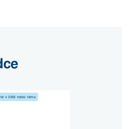
dce
é v liště nebo rámu