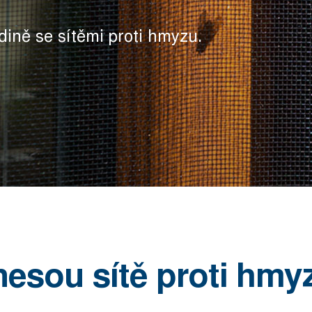
dině se sítěmi proti hmyzu.
nesou sítě proti hmy