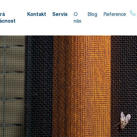
rá
Kontakt
Servis
O
Blog
Reference
ácnost
nás