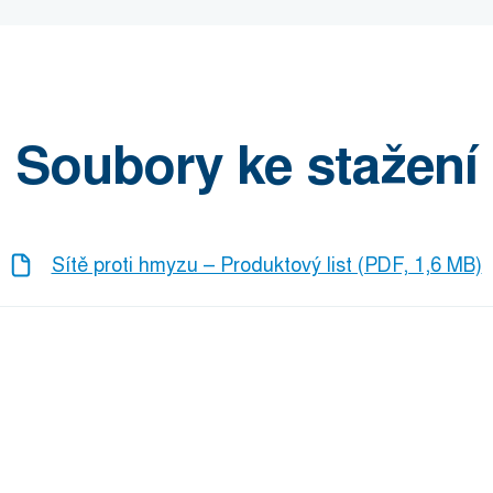
Soubory ke stažení
Sítě proti hmyzu – Produktový list (PDF, 1,6 MB)