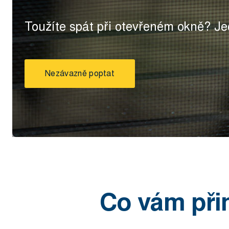
Toužíte spát při otevřeném okně? Je
Nezávazně poptat
Co vám při