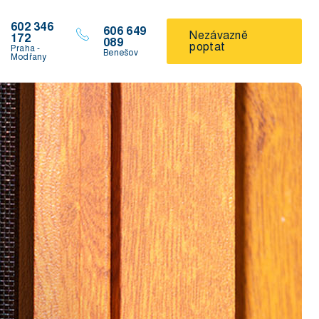
602 346
606 649
Nezávazně
172
089
poptat
Praha -
Benešov
Modřany