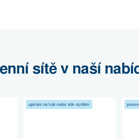
enní sítě v naší nabí
upínání na hák nebo klik systém
posuvn