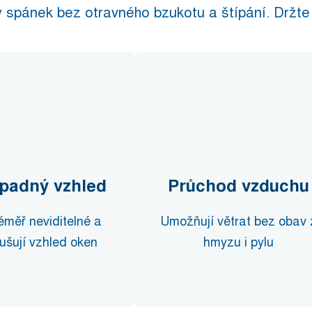
ný spánek bez otravného bzukotu a štípání. Držte
padný vzhled
Průchod vzduchu
éměř neviditelné a
Umožňují větrat bez obav 
ušují vzhled oken
hmyzu i pylu