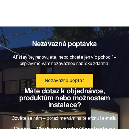
Nezávazná poptávka
Ať stavíte, renovujete, nebo chcete jen víc pohodlí –
připravíme vám nezávaznou nabídku zdarma.
Nezávazně poptat
Máte dotaz k objednávce,
produktům nebo možnostem
instalace?
Ozvěte se nám – poradíme vám na telefonu i e-mailu.