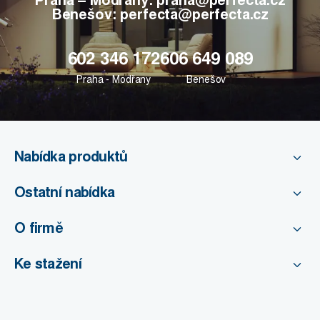
Praha – Modřany: praha@perfecta.cz
Benešov: perfecta@perfecta.cz
602 346 172
606 649 089
Praha - Modřany
Benešov
Nabídka produktů
Ostatní nabídka
O firmě
Ke stažení